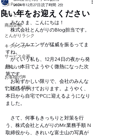
All Posts
2024年12月27日
読了時間: 2分
良い年をお迎えください
ほうとう
　みなさま、こんにちは！
商品企画
　株式会社とんがりのBlog担当です。
とんがりラシク
　インフルエンザが猛威を振るってま
キッチンカー
すね。
サービス企画
　かくいう私も、12月24日の夜から発
熱し、本日でようやく微熱になった次
お知らせ
第です。
お客様の声
　お恥ずかしい限りで、会社のみんな
やまなし情報
に迷惑をかけております。ようやく、
本日から自宅でPCに迎えるようになり
ました。
　さて、何事もきっちりと対策を行
う、株式会社とんがりのMr.業務手順 N
取締役から、きれいな富士山の写真が