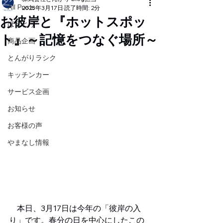
All Posts
2025年3月17日
読了時間: 2分
お彼岸と『ホットスポッ
ほうとう
ト』～記憶をつなぐ場所～
商品企画
とんがりラシク
キッチンカー
サービス企画
お知らせ
お客様の声
やまなし情報
　本日、3月17日は今年の「彼岸の入
り」です。春分の日を中心にしたこの