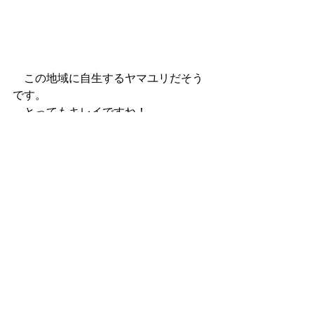
　この地域に自生するヤマユリだそう
です。
　とってもキレイですね！
とんがりラシク
商品企画
すべて表示
最新記事