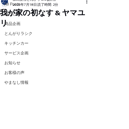
All Posts
2025年7月18日
読了時間: 2分
我が家の初なす & ヤマユ
ほうとう
リ
商品企画
とんがりラシク
キッチンカー
サービス企画
お知らせ
お客様の声
やまなし情報