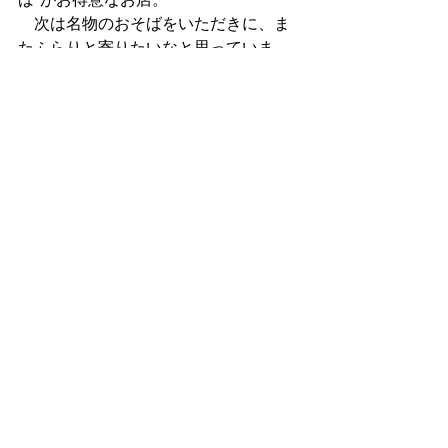
　次は名物のおそばをいただきに、ま
たふらりと寄りたいなと思っていま
す。
　思い出とともに味わう一杯は、やっ
ぱり格別ですね。
とんがりラシク
やまなし情報
すべて表示
最新記事