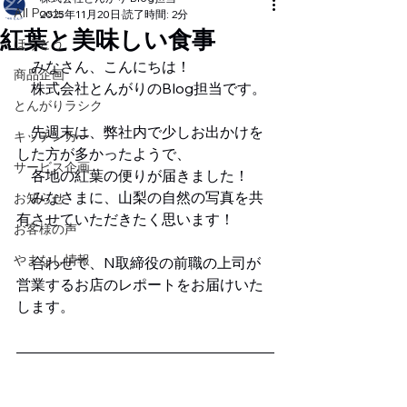
All Posts
2025年11月20日
読了時間: 2分
紅葉と美味しい食事
ほうとう
　みなさん、こんにちは！
商品企画
　株式会社とんがりのBlog担当です。
とんがりラシク
　先週末は、弊社内で少しお出かけを
キッチンカー
した方が多かったようで、
サービス企画
　各地の紅葉の便りが届きました！
　みなさまに、山梨の自然の写真を共
お知らせ
有させていただきたく思います！
お客様の声
やまなし情報
　合わせて、N取締役の前職の上司が
営業するお店のレポートをお届けいた
します。