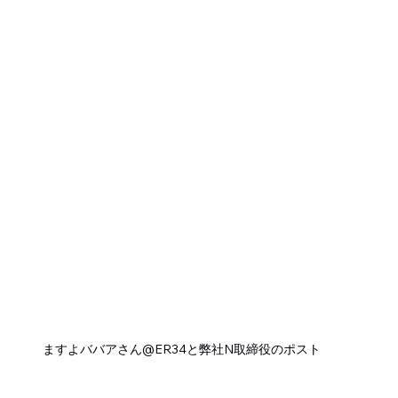
ますよババアさん@ER34と弊社N取締役のポスト