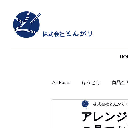
とんがり
株式会社
HO
All Posts
ほうとう
商品企
株式会社とんがり B
やまなし情報
アレンジ